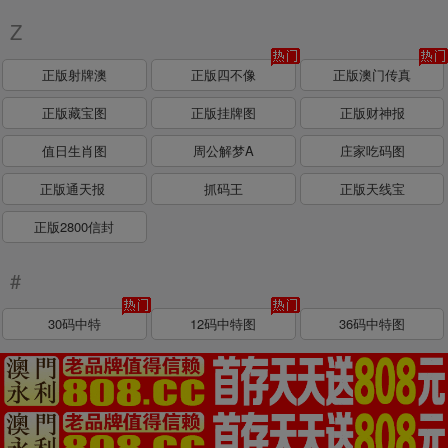
Z
正版射牌澳
正版四不像
正版澳门传真
正版藏宝图
正版挂牌图
正版财神报
值日生肖图
周公解梦A
庄家吃码图
正版通天报
抓码王
正版天线宝
正版2800信封
#
30码中特
12码中特图
36码中特图