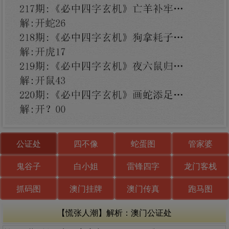
公证处
四不像
蛇蛋图
管家婆
鬼谷子
白小姐
雷锋四字
龙门客栈
抓码图
澳门挂牌
澳门传真
跑马图
【慌张人潮】解析：澳门公证处