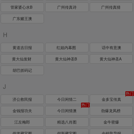
管家婆心水B
广州传真诗
广州传真猜
广东赌王澳
H
黄道吉日报
红姐内幕图
话中有意澳
黄大仙发财
黄大仙神圣B
黄大仙神圣A
胡巴抓码记
J
济公救民报
今日闲情二
金多宝传真
金钱报功夫
今日闲情澳
劲爆龙凤榜
江左梅郎
精选八肖图
金牛密爆
假老藏宝图
假新藏宝图
金钥匙导报