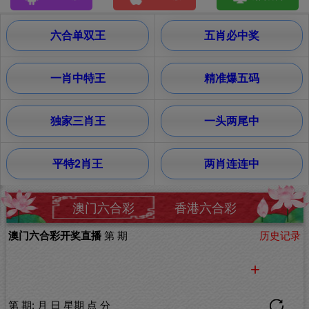
六合单双王
五肖必中奖
一肖中特王
精准爆五码
独家三肖王
一头两尾中
平特2肖王
两肖连连中
澳门六合彩
香港六合彩