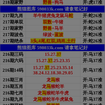
218期家野
野兽
+狗马
开:虎17准
熊猫图库 598033k.com 请拿笔记好
217期九肖
羊牛猪虎兔龙鼠马
蛇
开:蛇26准
217期单双
双数
+牛猪
开:蛇26准
217期家野
野兽
+马羊
开:蛇26准
217期波色
绿波+
蓝波
开:蛇26准
217期绝杀
3头,4尾,红双,鸡肖,土行
开:蛇26准
熊猫图库 598033k.com 请拿笔记好
216期三码
15.27.
37
开:马37准
216期六码
15.27.
37
.25.23.35
开:马37准
15.27.
37
.25.23.35.14
216期14码
开:马37准
38.24.12.18.30.29.05
216期三肖
龙
马
猴
开:马37准
216期五肖
龙
马
猴蛇羊
开:马37准
216期七肖
龙
马
猴蛇羊牛虎
开:马37准
216期九肖
龙
马
猴蛇羊牛虎鼠兔
开:马37准