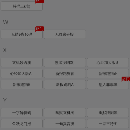
特码王(准)
W
无错9肖10码
无敌猪哥报
X
玄机妙语澳
熊出没幽默
心经加大版B
心经加大版A
新报跑狗背
新报跑狗正
新报跑狗B
新报跑狗A
想入非非澳
Y
一字解特码
幽默玄机图
幽默猜测澳
鱼跃龙门报
一句真言澳
一肖平特图