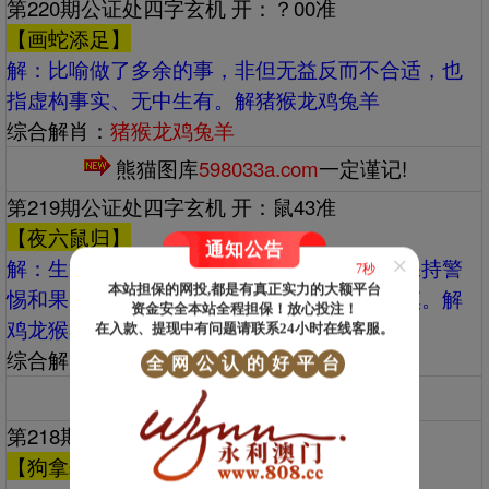
第220期公证处四字玄机 开：？00准
【画蛇添足】
解：‌‌比喻做了多余的事，非但无益反而不合适，也
指虚构事实、无中生有。‌‌解猪猴龙鸡兔羊
综合解肖：
猪猴龙鸡兔羊
熊猫图库
598033a.com
一定谨记!
第219期公证处四字玄机 开：鼠43准
【夜六鼠归】
通知公告
×
解：‌‌生活就像一场森林，我们需要像虎一样保持警
6秒
本站担保的网投,都是有真正实力的大额平台
惕和果断，同时又要像小老鼠一样灵活与谨慎。‌‌解
资金安全本站全程担保！放心投注！
鸡龙猴马猪鼠
在入款、提现中有问题请联系24小时在线客服。
综合解肖：
鸡龙猴马猪
鼠
全
网
公
认
的
好
平
台
熊猫图库
598033a.com
一定谨记!
第218期公证处四字玄机 开：虎17准
【狗拿耗子】