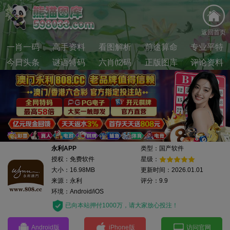
返回首页
一肖一码
高手资料
看图解析
前途算命
专业平特
今日头条
谜语特码
六肖⑿码
正版图库
评论资料
永利APP
类型：国产软件
授权：免费软件
星级：
大小：16.98MB
更新时间：2026.01.01
来源：永利
评分：9.9
环境：Android/iOS
已向本站押付1000万，请大家放心投注！
Android版
iPhone版
访问官网