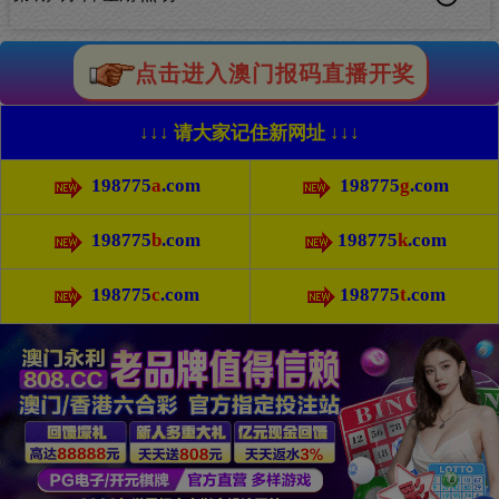
点击进入澳门报码直播开奖
↓↓↓ 请大家记住新网址 ↓↓↓
198775
a
.com
198775
g
.com
198775
b
.com
198775
k
.com
198775
c
.com
198775
t
.com