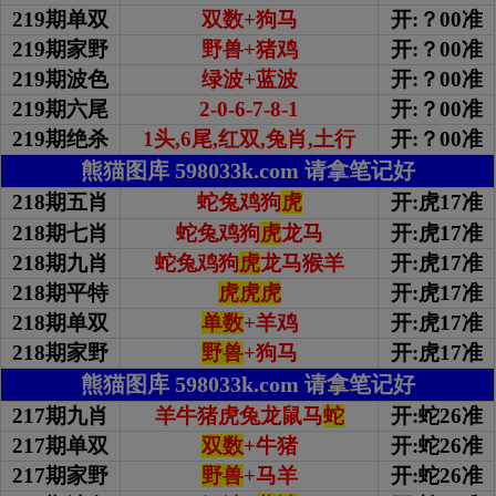
219期单双
双数+狗马
开:？00准
219期家野
野兽+猪鸡
开:？00准
219期波色
绿波+蓝波
开:？00准
219期
六尾
2-0-6-7-8-1
开:？00准
219期绝杀
1头,6尾,红双,兔肖,土行
开:？00准
熊猫图库 598033k.com 请拿笔记好
218期五肖
蛇兔鸡狗
虎
开:虎17准
218期七肖
蛇兔鸡狗
虎
龙马
开:虎17准
218期九肖
蛇兔鸡狗
虎
龙马猴羊
开:虎17准
218期平特
虎虎虎
开:虎17准
218期单双
单数
+羊鸡
开:虎17准
218期家野
野兽
+狗马
开:虎17准
熊猫图库 598033k.com 请拿笔记好
217期九肖
羊牛猪虎兔龙鼠马
蛇
开:蛇26准
217期单双
双数
+牛猪
开:蛇26准
217期家野
野兽
+马羊
开:蛇26准