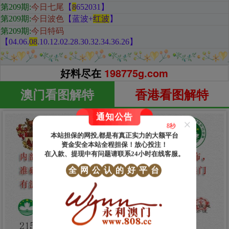
第209期:
今日七尾
【
8
652031
】
第209期:
今日波色
【蓝
波+
红波
】
第209期:
今日特码
【04.06.
08
.10.12.02.28.30.32.34.36.26
】
好料尽在
198775g.com
澳门看图解特
香港看图解特
通知公告
×
6秒
本站担保的网投,都是有真正实力的大额平台
资金安全本站全程担保！放心投注！
在入款、提现中有问题请联系24小时在线客服。
全
网
公
认
的
好
平
台