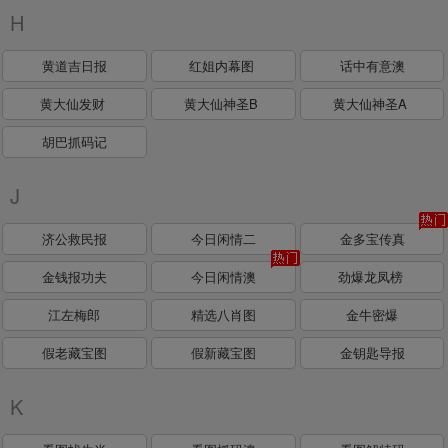
H
黄道吉日报
红姐内幕图
话中有意澳
黄大仙发财
黄大仙神圣B
黄大仙神圣A
胡巴抓码记
J
济公救民报
今日闲情二
金多宝传真
金钱报功夫
今日闲情澳
劲爆龙凤榜
江左梅郎
精选八肖图
金牛密爆
假老藏宝图
假新藏宝图
金钥匙导报
K