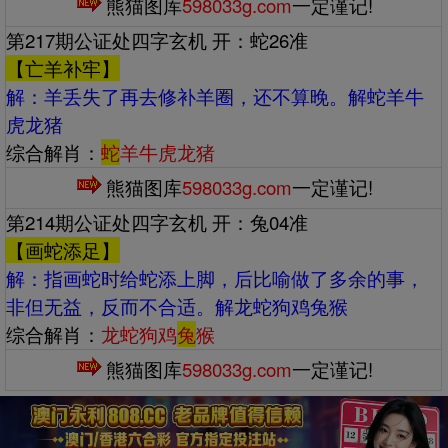
熊猫图库
598033g.com
一定谨记!
第217期公证处四字玄机 开：蛇26准
【亡羊补牢】
解：‌‌羊丢失了再去修补羊圈，还不算晚。解蛇羊牛
虎龙猪
综合解肖：
蛇
羊牛虎龙猪
熊猫图库
598033g.com
一定谨记!
第214期公证处四字玄机 开：兔04准
【画蛇添足】
解：‌‌指画蛇时给蛇添上脚，后比喻做了多余的事，
非但无益，反而不合适。解龙蛇狗鸡兔猴
综合解肖：
龙蛇狗鸡
兔
猴
熊猫图库
598033g.com
一定谨记!