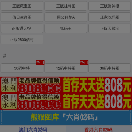
正版藏宝图
正版挂牌图
正版财神报
值日生肖图
周公解梦A
庄家吃码图
正版通天报
抓码王
正版天线宝
正版2800信封
#
30码中特
12码中特图
36码中特图
熊猫图库
『六肖⑿码』
澳门六肖⑿码
香港六肖⑿码