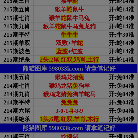
215期三肖
猴羊
蛇
开:蛇14准
215期五肖
猴羊
蛇
鼠牛
开:蛇14准
215期七肖
猴羊
蛇
鼠牛马兔
开:蛇14准
215期九肖
猴羊
蛇
鼠牛马兔龙狗
开:蛇14准
215期平特
牛牛牛
开:牛30准
215期单双
双数+羊
蛇
开:蛇14准
215期波色
蓝波
+红波
开:蛇14准
215期绝杀
2头,2尾,红双,鸡肖,土行
开:蛇14准
熊猫图库 598033k.com 请拿笔记好
214期五肖
猴鸡龙猪
兔
开:兔04准
214期七肖
猴鸡龙猪
兔
狗羊
开:兔04准
214期九肖
猴鸡龙猪
兔
狗羊蛇马
开:兔04准
214期平特
兔兔兔
开:兔04准
214期
六尾
3-0-1-
4
-8-9
开:兔04准
214期绝杀
3头,6尾,红双,羊肖,木行
开:兔04准
熊猫图库 598033k.com 请拿笔记好
213期三肖
蛇
猴
猪
开:猴35准