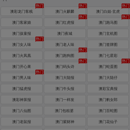
澳彩龙门客栈
澳门火麒麟
澳门白姐-玄虎
澳门客家娘
澳门红虎报
澳门跑马图
澳门孩童报
澳门夜城
澳门玄机图
澳门女人味
澳门老人味
澳门签牌图
澳门火凤凰
澳门跑狗图
澳门七星彩
澳门开心果
澳门码头诗
澳门蛇蛋图
澳门男人味
澳门大陆报
澳门大陆仔
澳门猛虎报
澳门牛头报
澳彩宝典报
澳彩神算报
澳门一样发
澳门豹女郎
澳门八仙图
澳门包租婆
澳门百蛇图
澳门老鼠报
澳门紫财神
澳门花仙子