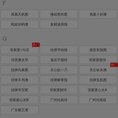
F
凤凰天机图
佛祖禁肖图
凤凰卜卦澳
凤姐30码澳
发财波局报
G
管家婆1句话
挂牌平特报
观音彩报图
功茶澳夫早
鬼谷子报特
管家婆密传
挂牌内幕图
关公砍一刀
关公砍杀澳
挂牌天书澳
挂牌解密报
挂牌玄机图
挂牌寻宝图
管家婆财经
管家婆心水A
管家婆心水B
广州传真诗
广州传真猜
广东赌王澳